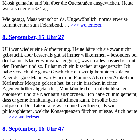
Kiosk gemacht, und bin über die Querstraßen ausgewichen. Heute
war also der große Tag.
Wie gesagt, Maas war schon da. Ungewöhnlich, normalerweise
kommt er nur zum Feierabend,
…
>>> weiterlesen
8. September, 15 Uhr 27
Ulli war wieder eine Aufheiterung. Heute hätte ich sie zwar nicht
gebraucht, aber besser als gut ist immer willkommen – besonders bei
der Laune. Klar, er war ganz neugierig, was da alles passiert ist, mit
den Bomben und so. Er hat mich ein bisschen ausgequetscht. Ich
habe versucht die ganze Geschichte ein wenig herunterzuspielen.
Aber der gute Mann war Feuer und Flamme. Als er den Artikel im
Karlsruher Morgen gelesen hat, ist er ein bisschen in einen
Agententhriller abgetaucht: „Man könnte da ja mal ein bisschen
spionieren und die Nachbarn aushorchen.“ Ich habe zu ihm gemeint,
dass er gerne Ermittlungen aufnehmen kann. Er sollte bloß
aufpassen. Der Tatendrang war schnell verflogen, als wir
philosophierten, welche Konsequenzen fürchten müsste. Auch heute
…
>>> weiterlesen
8. September, 16 Uhr 47