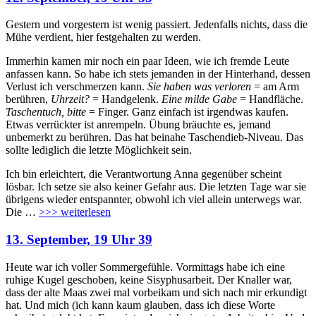
Gestern und vorgestern ist wenig passiert. Jedenfalls nichts, dass die
Mühe verdient, hier festgehalten zu werden.
Immerhin kamen mir noch ein paar Ideen, wie ich fremde Leute
anfassen kann. So habe ich stets jemanden in der Hinterhand, dessen
Verlust ich verschmerzen kann.
Sie haben was verloren
= am Arm
berühren,
Uhrzeit?
= Handgelenk.
Eine milde Gabe
= Handfläche.
Taschentuch, bitte
= Finger. Ganz einfach ist irgendwas kaufen.
Etwas verrückter ist anrempeln. Übung bräuchte es, jemand
unbemerkt zu berühren. Das hat beinahe Taschendieb-Niveau. Das
sollte lediglich die letzte Möglichkeit sein.
Ich bin erleichtert, die Verantwortung Anna gegenüber scheint
lösbar. Ich setze sie also keiner Gefahr aus. Die letzten Tage war sie
übrigens wieder entspannter, obwohl ich viel allein unterwegs war.
Die
…
>>> weiterlesen
13. September, 19 Uhr 39
Heute war ich voller Sommergefühle. Vormittags habe ich eine
ruhige Kugel geschoben, keine Sisyphusarbeit. Der Knaller war,
dass der alte Maas zwei mal vorbeikam und sich nach mir erkundigt
hat. Und mich (ich kann kaum glauben, dass ich diese Worte