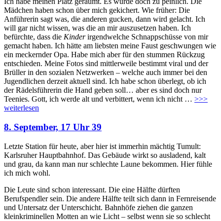
Ich habe meinen Platz geräumt. Es wurde doch zu peinlich. Die
Mädchen haben schon über mich gekichert. Wie früher: Die
Anführerin sagt was, die anderen gucken, dann wird gelacht. Ich
will gar nicht wissen, was die an mir auszusetzen haben. Ich
befürchte, dass die
Kinder
irgendwelche Schnappschüsse von mir
gemacht haben. Ich hätte am liebsten meine Faust geschwungen wie
ein meckernder Opa. Habe mich aber für den stummen Rückzug
entschieden. Meine Fotos sind mittlerweile bestimmt viral und der
Brüller in den sozialen Netzwerken – welche auch immer bei den
Jugendlichen derzeit aktuell sind. Ich habe schon überlegt, ob ich
der Rädelsführerin die Hand geben soll… aber es sind doch nur
Teenies. Gott, ich werde alt und verbittert, wenn ich nicht
…
>>>
weiterlesen
8. September, 17 Uhr 39
Letzte Station für heute, aber hier ist immerhin mächtig Tumult:
Karlsruher Hauptbahnhof. Das Gebäude wirkt so ausladend, kalt
und grau, da kann man nur schlechte Laune bekommen. Hier fühle
ich mich wohl.
Die Leute sind schon interessant. Die eine Hälfte dürften
Berufspendler sein. Die andere Hälfte teilt sich dann in Fernreisende
und Untersatz der Unterschicht. Bahnhöfe ziehen die ganzen
kleinkriminellen Motten an wie Licht – selbst wenn sie so schlecht