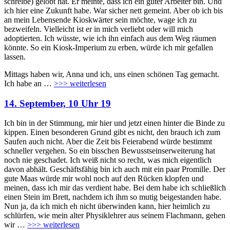
schreibe) gelobt hat. Er meinte, dass ich ein guter Arbeiter bin. Und
ich hier eine Zukunft habe. War sicher nett gemeint. Aber ob ich bis
an mein Lebensende Kioskwärter sein möchte, wage ich zu
bezweifeln. Vielleicht ist er in mich verliebt oder will mich
adoptierten. Ich wüsste, wie ich ihn einfach aus dem Weg räumen
könnte. So ein Kiosk-Imperium zu erben, würde ich mir gefallen
lassen.
Mittags haben wir, Anna und ich, uns einen schönen Tag gemacht.
Ich habe an
…
>>> weiterlesen
14. September, 10 Uhr 19
Ich bin in der Stimmung, mir hier und jetzt einen hinter die Binde zu
kippen. Einen besonderen Grund gibt es nicht, den brauch ich zum
Saufen auch nicht. Aber die Zeit bis Feierabend würde bestimmt
schneller vergehen. So ein bisschen Bewusstseinserweiterung hat
noch nie geschadet. Ich weiß nicht so recht, was mich eigentlich
davon abhält. Geschäftsfähig bin ich auch mit ein paar Promille. Der
gute Maas würde mir wohl noch auf den Rücken klopfen und
meinen, dass ich mir das verdient habe. Bei dem habe ich schließlich
einen Stein im Brett, nachdem ich ihm so mutig beigestanden habe.
Nun ja, da ich mich eh nicht überwinden kann, hier heimlich zu
schlürfen, wie mein alter Physiklehrer aus seinem Flachmann, gehen
wir
…
>>> weiterlesen