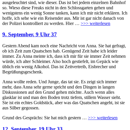
ausgeleuchtet sind, wie dieser. Das ist bei jedem einzelnen Bahnhof
so. Wieso diese Freaks nicht in den Schlossgarten gehen und
wenigstens ein wenig Sonne tanken, kann ich mir nicht erklären. Ich
hoffe, ich sehe wie ein Reisender aus. Mir ist gar nicht danach von
der Polizei kontrolliert zu werden. Hier
…
>>> weiterlesen
9. September, 9 Uhr 37
Gestern Abend kam noch eine Nachricht von Anna. Sie hat gefragt,
ob ich Zeit zum Quatschen hab. Genügend Zeit habe ich leider
immer. Zu Anna meinte ich, dass ich mir für sie immer Zeit nehmen
würde, ich alter Schleimer. Also hoch gestiefelt, im Gepäck wie
üblich ein wenig Alkohol. Das ist Zeitvertreib, Eisbrecher und
Begrüßungsgeschenk.
Anna wollte reden. Und Junge, das tat sie. Es zeigt sich immer
mehr, dass Anna sehr gerne spricht und den Dingen in langen
Diskussionen auf den Grund gehen möchte. Auch wenn alles
glasklar ist und man den Boden trotz tiefem, stillem Wasser sieht.
Sie ist ein echtes Goldstück, aber was das Quatschen angeht, ist sie
aus Silber gegossen.
Grund des Gesprächs: Sie hat mich gestern
…
>>> weiterlesen
12. September, 19 Uhr 33