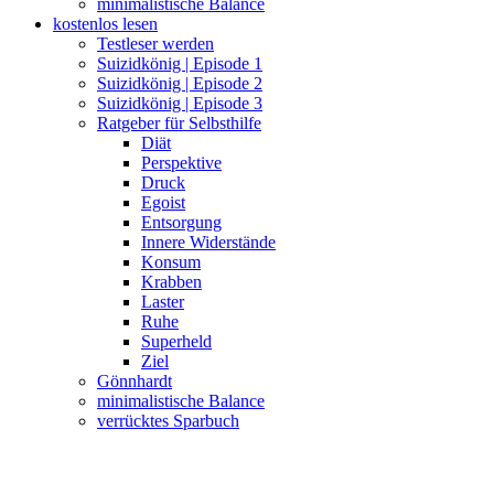
minimalistische Balance
kostenlos lesen
Testleser werden
Suizidkönig | Episode 1
Suizidkönig | Episode 2
Suizidkönig | Episode 3
Ratgeber für Selbsthilfe
Diät
Perspektive
Druck
Egoist
Entsorgung
Innere Widerstände
Konsum
Krabben
Laster
Ruhe
Superheld
Ziel
Gönnhardt
minimalistische Balance
verrücktes Sparbuch