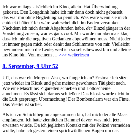
Ich war mittags tatsächlich im Kino, allein. Hat Überwindung
gekostet. Den Longdrink habe ich mir dann doch nicht gebastelt,
das war mir ohne Begleitung zu peinlich. Was wäre wenn sie mich
entdeckt hätten? Ich wäre wahrscheinlich im Boden versunken.
Nachdem ich mich damit Abgefunden habe,
der
Einzelgänger in der
Vorstellung zu sein, war es ganz cool. Mir wurde nur abermals klar,
dass ich mir die negativen Gedanken abgewöhnen muss. Nicht jeder
ist immer gegen mich oder denkt das Schlimmste von mir. Vielleicht
bewundern mich die Leute, weil ich so selbstbewusst bin und alleine
ins Kino bin. Von meinem
…
>>> weiterlesen
8. September, 9 Uhr 52
Uff, das war ein Morgen. Also, wo fange ich an? Erstmal: Ich sitze
jetzt wieder im Kiosk und gehe meiner gewohnten Tätigkeit nach.
Wie eine Maschine: Zigaretten schieben und Lottoscheine
annehmen. Es lässt sich daraus schließen: Das Kiosk wurde nicht in
die Luft gesprengt. Überraschung! Der Bombenalarm war ein Finte.
Das Viertel ist sicher.
Als ich zu Schichtbeginn angekommen bin, hat mich der alte Maas
empfangen. Ich hatte ziemlichen Bammel davor, was mich jetzt
erwarten würde. Da ich jeglichen Kontakt mit der Polizei vermeiden
wollte, habe ich gestern einen sprichwörtlichen Bogen um das