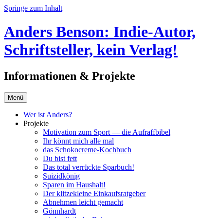
Springe zum Inhalt
Anders Benson: Indie-Autor,
Schriftsteller, kein Verlag!
Informationen & Projekte
Menü
Wer ist Anders?
Projekte
Motivation zum Sport — die Aufraffbibel
Ihr könnt mich alle mal
das Schokocreme-Kochbuch
Du bist fett
Das total verrückte Sparbuch!
Suizidkönig
Sparen im Haushalt!
Der klitzekleine Einkaufsratgeber
Abnehmen leicht gemacht
Gönnhardt