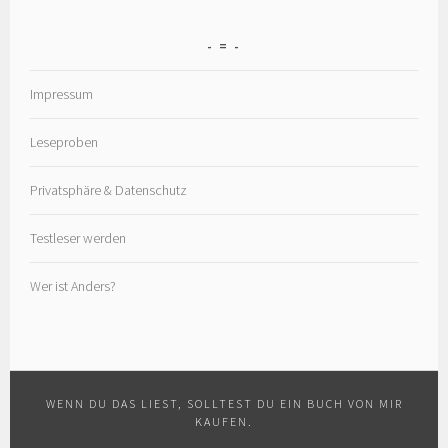
=
Impressum
Leseproben
Privatsphäre & Datenschutz
Testleser werden
Wer ist Anders?
WENN DU DAS LIEST, SOLLTEST DU EIN BUCH VON MIR
KAUFEN.