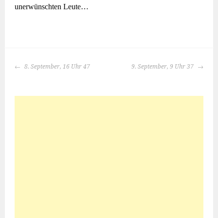
unerwünschten Leute…
BEITRAGS-
8. September, 16 Uhr 47
9. September, 9 Uhr 37
NAVIGATION