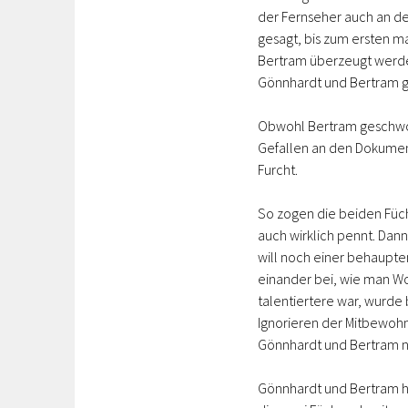
der Fernseher auch an de
gesagt, bis zum ersten ma
Bertram überzeugt werden
Gönnhardt und Bertram 
Obwohl Bertram geschwor
Gefallen an den Dokument
Furcht.
So zogen die beiden Füch
auch wirklich pennt. Dan
will noch einer behaupte
einander bei, wie man Wo
talentiertere war, wurde
Ignorieren der Mitbewoh
Gönnhardt und Bertram n
Gönnhardt und Bertram ha