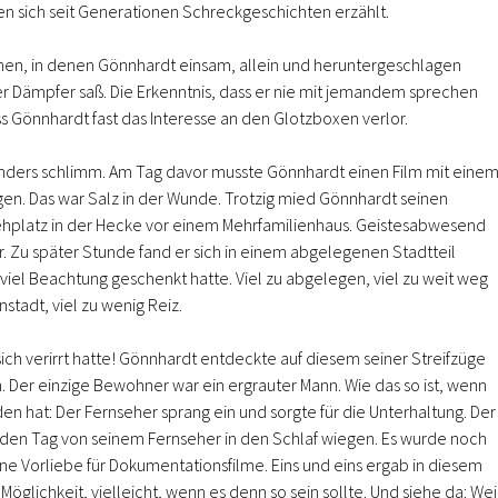
n sich seit Generationen Schreckgeschichten erzählt.
hen, in denen Gönnhardt einsam, allein und heruntergeschlagen
er Dämpfer saß. Die Erkenntnis, dass er nie mit jemandem sprechen
ss Gönnhardt fast das Interesse an den Glotzboxen verlor.
onders schlimm. Am Tag davor musste Gönnhardt einen Film mit eine
n. Das war Salz in der Wunde. Trotzig mied Gönnhardt seinen
hplatz in der Hecke vor einem Mehrfamilienhaus. Geistesabwesend
r. Zu später Stunde fand er sich in einem abgelegenen Stadtteil
viel Beachtung geschenkt hatte. Viel zu abgelegen, viel zu weit weg
tadt, viel zu wenig Reiz.
sich verirrt hatte! Gönnhardt entdeckte auf diesem seiner Streifzüge
. Der einzige Bewohner war ein ergrauter Mann. Wie das so ist, wenn
hat: Der Fernseher sprang ein und sorgte für die Unterhaltung. Der
jeden Tag von seinem Fernseher in den Schlaf wiegen. Es wurde noch
ne Vorliebe für Dokumentationsfilme. Eins und eins ergab in diesem
Möglichkeit, vielleicht, wenn es denn so sein sollte. Und siehe da: Wei