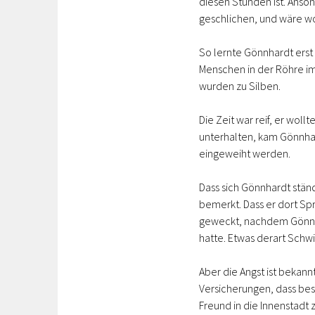
diesen Stunden ist. Anson
geschlichen, und wäre wo
So lernte Gönnhardt erst 
Menschen in der Röhre im
wurden zu Silben.
Die Zeit war reif, er wo
unterhalten, kam Gönnhard
eingeweiht werden.
Dass sich Gönnhardt ständ
bemerkt. Dass er dort Sp
geweckt, nachdem Gönnh
hatte. Etwas derart Schwi
Aber die Angst ist bekannt
Versicherungen, dass bes
Freund in die Innenstadt