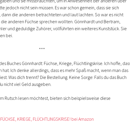
ngaben und sie missbrauchten, um in Anwesenheit der anderen über
tte jedoch nicht sein müssen. Es war schon gemein, dass sie sich
dann die anderen betrachteten und laut lachten. So war es nicht
h die anderen Füchse sprechen wollten. Gönnhardt und Bertram,
ler und geduldige Zuhörer, vollführten ein weiteres Kunststück. Sie
en bei.
***
l des Buches Gönnhardt: Füchse, Kriege, Flüchtlingskrise. Ich hoffe, das
en hat. Ich denke allerdings, dass es mehr Spaß macht, wenn man das
est. Was dich trennt? Die Bestellung. Keine Sorge: Falls du das Buch
u nicht viel Geld ausgeben.
m Rutsch lesen möchtest, bieten sich beispielsweise diese
: FÜCHSE, KRIEGE, FLÜCHTLINGSKRISE! bei Amazon