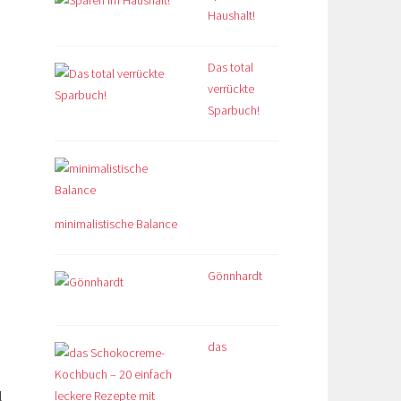
Haushalt!
Das total
verrückte
Sparbuch!
m
minimalistische Balance
Gönnhardt
das
l