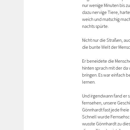
nur wenige Minuten bis zu
dazu nervige Tiere, hart
weich und matschig mach
nachts spürte.
Nicht nur die Straßen, a
die bunte Welt der Mensc
Er beneidete die Mensche
hinten sprach mit der da
bringen. Es war einfach 
lernen.
Und irgendwann fand er se
fernsehen, unsere Geschic
Gönnhardt fast jede frei
Schnell wurde Fernsehsch
wusste Gönnhardt zu die