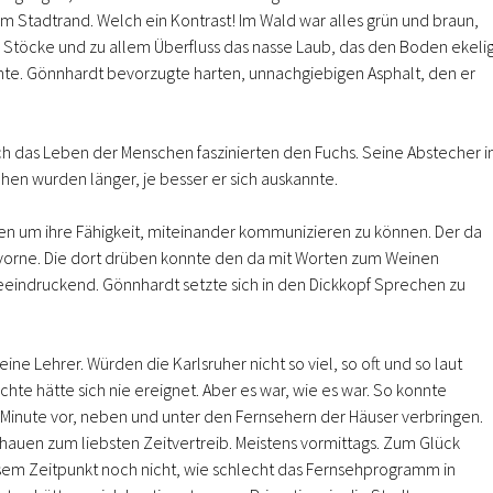
m Stadtrand. Welch ein Kontrast! Im Wald war alles grün und braun,
e Stöcke und zu allem Überfluss das nasse Laub, das den Boden ekeli
te. Gönnhardt bevorzugte harten, unnachgiebigen Asphalt, den er
uch das Leben der Menschen faszinierten den Fuchs. Seine Abstecher i
hen wurden länger, je besser er sich auskannte.
n um ihre Fähigkeit, miteinander kommunizieren zu können. Der da
 vorne. Die dort drüben konnte den da mit Worten zum Weinen
beeindruckend. Gönnhardt setzte sich in den Dickkopf Sprechen zu
ine Lehrer. Würden die Karlsruher nicht so viel, so oft und so laut
hte hätte sich nie ereignet. Aber es war, wie es war. So konnte
e Minute vor, neben und unter den Fernsehern der Häuser verbringen.
auen zum liebsten Zeitvertreib. Meistens vormittags. Zum Glück
sem Zeitpunkt noch nicht, wie schlecht das Fernsehprogramm in