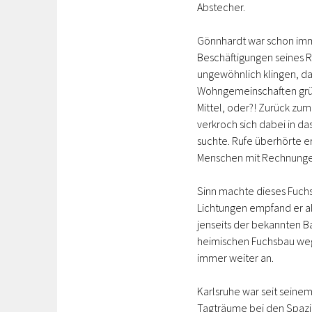
Abstecher.
Gönnhardt war schon imm
Beschäftigungen seines Ru
ungewöhnlich klingen, d
Wohngemeinschaften grün
Mittel, oder?! Zurück zum
verkroch sich dabei in da
suchte. Rufe überhörte er
Menschen mit Rechnungen
Sinn machte dieses Fuch
Lichtungen empfand er al
jenseits der bekannten B
heimischen Fuchsbau weg.
immer weiter an.
Karlsruhe war seit seine
Tagträume bei den Spazi