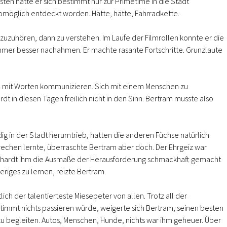
sten hätte er sich bestimmt nur zur Primetime in die Stadt
möglich entdeckt worden. Hätte, hätte, Fahrradkette.
zuzuhören, dann zu verstehen. Im Laufe der Filmrollen konnte er die
mer besser nachahmen. Er machte rasante Fortschritte. Grunzlaute
llte mit Worten kommunizieren. Sich mit einem Menschen zu
t in diesen Tagen freilich nicht in den Sinn. Bertram musste also
ig in der Stadt herumtrieb, hatten die anderen Füchse natürlich
rechen lernte, überraschte Bertram aber doch. Der Ehrgeiz war
ardt ihm die Ausmaße der Herausforderung schmackhaft gemacht
eriges zu lernen, reizte Bertram.
lich der talentierteste Miesepeter von allen. Trotz all der
timmt nichts passieren würde, weigerte sich Bertram, seinen besten
 zu begleiten. Autos, Menschen, Hunde, nichts war ihm geheuer. Über