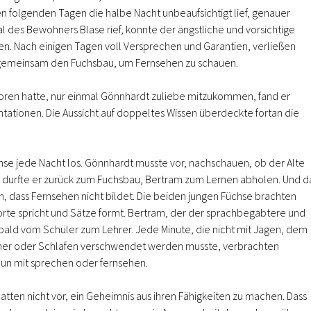
n folgenden Tagen die halbe Nacht unbeaufsichtigt lief, genauer
l des Bewohners Blase rief, konnte der ängstliche und vorsichtige
. Nach einigen Tagen voll Versprechen und Garantien, verließen
gemeinsam den Fuchsbau, um Fernsehen zu schauen.
en hatte, nur einmal Gönnhardt zuliebe mitzukommen, fand er
ationen. Die Aussicht auf doppeltes Wissen überdeckte fortan die
se jede Nacht los. Gönnhardt musste vor, nachschauen, ob der Alte
n durfte er zurück zum Fuchsbau, Bertram zum Lernen abholen. Und d
n, dass Fernsehen nicht bildet. Die beiden jungen Füchse brachten
rte spricht und Sätze formt. Bertram, der der sprachbegabtere und
 bald vom Schüler zum Lehrer. Jede Minute, die nicht mit Jagen, dem
ner oder Schlafen verschwendet werden musste, verbrachten
un mit sprechen oder fernsehen.
tten nicht vor, ein Geheimnis aus ihren Fähigkeiten zu machen. Dass