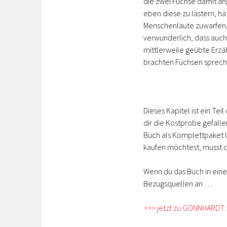
die zwei Füchse damit a
eben diese zu lästern, hä
Menschenlaute zuwarfen, 
verwunderlich, dass auc
mittlerweile geübte Erzäh
brachten Füchsen sprech
Dieses Kapitel ist ein Tei
dir die Kostprobe gefall
Buch als Komplettpaket li
kaufen möchtest, musst d
Wenn du das Buch in eine
Bezugsquellen an …
>>> jetzt zu GÖNNHARDT