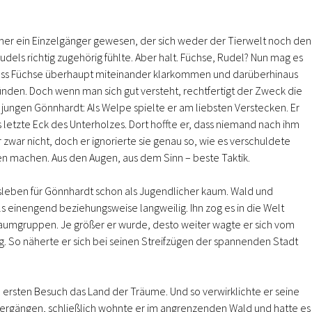
er ein Einzelgänger gewesen, der sich weder der Tierwelt noch den
dels richtig zugehörig fühlte. Aber halt. Füchse, Rudel? Nun mag es
ass Füchse überhaupt miteinander klarkommen und darüberhinaus
den. Doch wenn man sich gut versteht, rechtfertigt der Zweck die
 jungen Gönnhardt: Als Welpe spielte er am liebsten Verstecken. Er
s letzte Eck des Unterholzes. Dort hoffte er, dass niemand nach ihm
 zwar nicht, doch er ignorierte sie genau so, wie es verschuldete
 machen. Aus den Augen, aus dem Sinn – beste Taktik.
sleben für Gönnhardt schon als Jugendlicher kaum. Wald und
s einengend beziehungsweise langweilig. Ihn zog es in die Welt
aumgruppen. Je größer er wurde, desto weiter wagte er sich vom
 So näherte er sich bei seinen Streifzügen der spannenden Stadt
m ersten Besuch das Land der Träume. Und so verwirklichte er seine
ergängen, schließlich wohnte er im angrenzenden Wald und hatte es