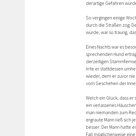
derartige Gefahren wurde
So vergingen einige Woc
durch die Straßen zog. D
würde, war so traurig, da
Eines Nachts war es bes
sprechenden Hund ertrage
derzeitigen Stammfernse
irrte er stattdessen umhe
wieder, dem er zuvor nie 
vom Geschehen der Innens
Welch ein Glück, dass er 
ein verlassenes Häuschen
man niemanden zum Reden 
ergraute Mann ließ sich 
besser: Der Mann hatte ei
Fall möglicherweise eine 