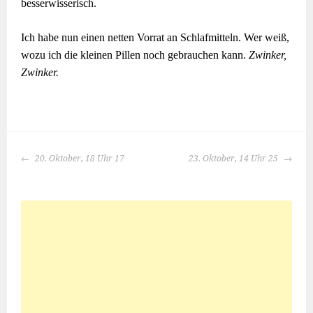
besserwisserisch.
Ich habe nun einen netten Vorrat an Schlafmitteln. Wer weiß,
wozu ich die kleinen Pillen noch gebrauchen kann.
Zwinker,
Zwinker.
BEITRAGS-
20. Oktober, 18 Uhr 17
23. Oktober, 14 Uhr 25
NAVIGATION