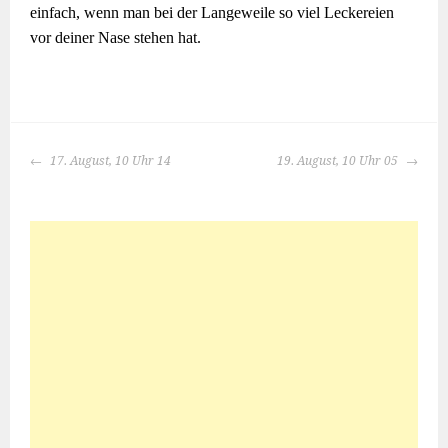
einfach, wenn man bei der Langeweile so viel Leckereien
vor deiner Nase stehen hat.
BEITRAGS-
17. August, 10 Uhr 14
19. August, 10 Uhr 05
NAVIGATION