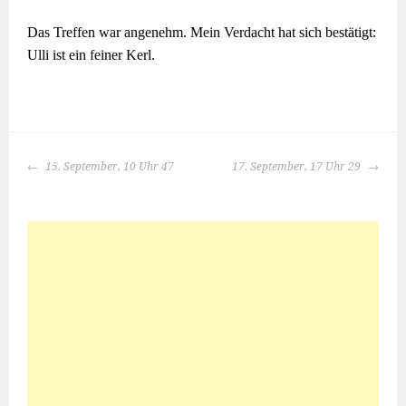
Das Treffen war angenehm. Mein Verdacht hat sich bestätigt:
Ulli ist ein feiner Kerl.
BEITRAGS-
15. September, 10 Uhr 47
17. September, 17 Uhr 29
NAVIGATION