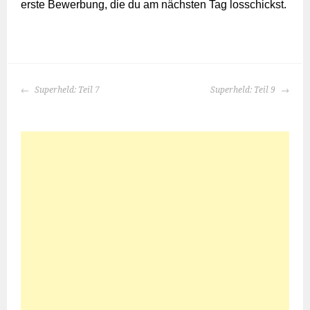
erste Bewerbung, die du am nächsten Tag losschickst.
BEITRAGS-
Superheld: Teil 7
Superheld: Teil 9
NAVIGATION