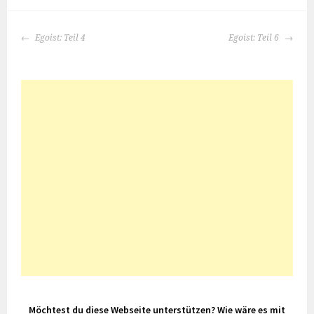
BEITRAGS-
Egoist: Teil 4
Egoist: Teil 6
NAVIGATION
Möchtest du diese Webseite unterstützen? Wie wäre es mit