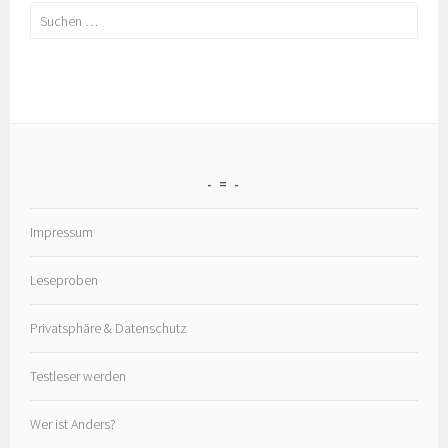
Suchen
nach:
=
Impressum
Leseproben
Privatsphäre & Datenschutz
Testleser werden
Wer ist Anders?