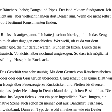
 Räucherzubehör, Bongs und Pipes. Der ist direkt am Stadtgarten. Ich
cht aus, aber vielleicht hängen dort Dealer rum. Wenn die nicht selbst
h dort bestimmt Konsumenten finden.
ucksack aufgespannt. Ich hatte ja schon überlegt, ob ich das Zeug
ab mich aber dagegen entschieden. Wer weiß, ob es da vor dem
ttler gibt, die nur darauf warten, Kunden zu filzen. Durch diese
rauisch. Vorsichtshalber nochmal umgezogen. So dass ich möglichst
ständige Hose, kein Rucksack.
l: Das Geschäft war sehr staubig. Mit dem Geruch von Räucherstäbchen
oder oder den Grasgeruch überdeckt. Umgeschaut: das grüne Blatt wa
von Bongs über Feuerzeuge zu Rucksäcken und Pfeifen bis diversen
te, dass jeder Headshop in Deutschland den gleichen Bestand hat. Die
ar. Ins Augen fielen zuerst ein paar Jugendliche. Zwei Jungen, ein
native Szene auch schon zu meiner Zeit aus: Bandshirt, Filzhaare,
chweissband. Dann ein Typ, der wohl am ehesten wie ein Dealer