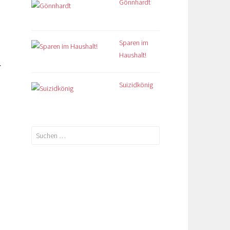
Gönnhardt
Sparen im
Haushalt!
r
Suizidkönig
Suchen
nach: