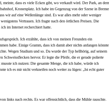
d, meinte, dass es viele Ecken gibt, wo verkauft wird. Der Park, an de
tbahnhof, Kronenplatz. Ich habe im Gegenzug von der Szene in Breme
dass wir auf eine Wellenlänge sind. Es war alles mehr oder weniger
r wenigstens Vertrauen. Ich fragte nach den örtlichen Preisen. Die
ich im Internet recherchiert hatte.
aufsgespräch. Ich erzählte, dass ich von meinen Freunden ein
en habe. Einige Gramm, dass ich damit aber nichts anfangen könnte
öchte. Wegen Studium und so. Da wurde der Typ hellhörig, auf seinem
n Schweissflecken hervor. Er legte die Pfeife, die er gerade polierte
musste ich nutzen: Die gesamte Menge, die ich habe, würde ich
nte ich es mir nicht verkneifen noch weiter zu lügen: „Ist echt guter
on links nach rechts. Es war offensichtlich, dass die Mühle rauschte.