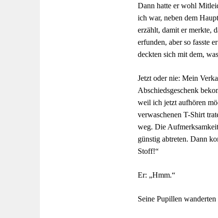
Dann hatte er wohl Mitlei
ich war, neben dem Haup
erzählt, damit er merkte, 
erfunden, aber so fasste e
deckten sich mit dem, was 
Jetzt oder nie: Mein Verk
Abschiedsgeschenk bekomm
weil ich jetzt aufhören m
verwaschenen T-Shirt trate
weg. Die Aufmerksamkeit 
günstig abtreten. Dann kon
Stoff!“
Er: „Hmm.“
Seine Pupillen wanderten v