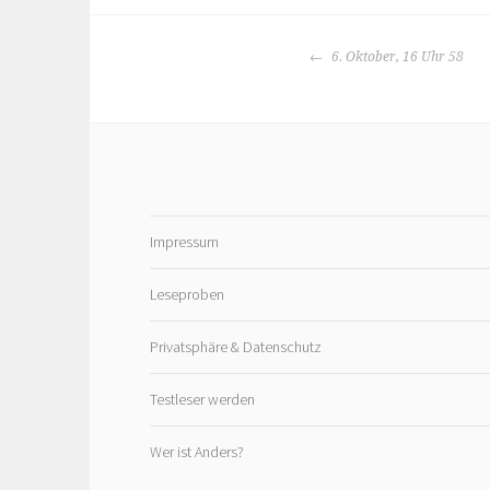
BEITRAGS-
6. Oktober, 16 Uhr 58
NAVIGATION
Impressum
Leseproben
Privatsphäre & Datenschutz
Testleser werden
Wer ist Anders?