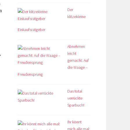
m
Der
n
klitzekleine
Einkaufsratgeber
Abnehmen
leicht
,
gemacht: Auf
die Waage –
Freudensprung
Das total
verrückte
Sparbuch!
Ihr könnt
mich alle mal: