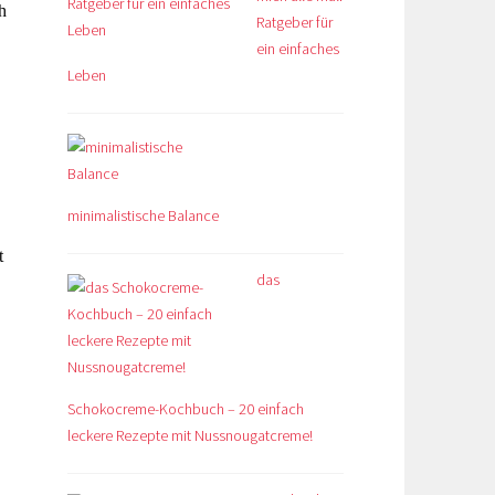
h
Ratgeber für
ein einfaches
Leben
minimalistische Balance
t
das
,
Schokocreme-Kochbuch – 20 einfach
leckere Rezepte mit Nussnougatcreme!