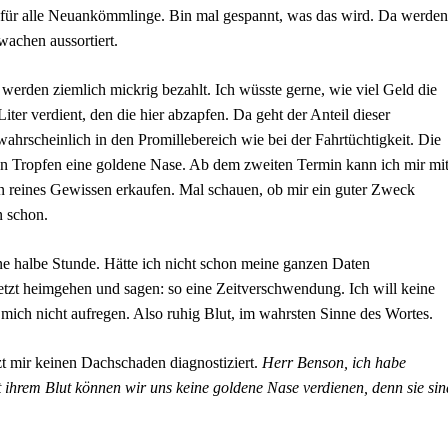
ht für alle Neuankömmlinge. Bin mal gespannt, was das wird. Da werden
achen aussortiert.
erden ziemlich mickrig bezahlt. Ich wüsste gerne, wie viel Geld die
ter verdient, den die hier abzapfen. Da geht der Anteil dieser
rscheinlich in den Promillebereich wie bei der Fahrtüchtigkeit. Die
ten Tropfen eine goldene Nase. Ab dem zweiten Termin kann ich mir mi
n reines Gewissen erkaufen. Mal schauen, ob mir ein guter Zweck
n schon.
ne halbe Stunde. Hätte ich nicht schon meine ganzen Daten
etzt heimgehen und sagen: so eine Zeitverschwendung. Ich will keine
mich nicht aufregen. Also ruhig Blut, im wahrsten Sinne des Wortes.
rzt mir keinen Dachschaden diagnostiziert.
Herr Benson, ich habe
t ihrem Blut können wir uns keine goldene Nase verdienen, denn sie sin