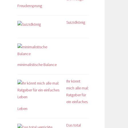
Freudensprung
Suizidkönig
minimalistische Balance
Ihr könnt
mich alle mal:
Ratgeber für
ein einfaches
Leben
Das total