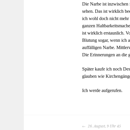
Die Narbe ist inzwischen 
sehen. Das ist wirklich b
ich wohl doch nicht mehr 
ganzen Haltbarkeitsmacher
ist wirklich erstaunlich. 
Blutung sogar, wenn ich 
auffälligen Narbe. Mittler
Die Erinnerungen an die ga
Später kaufe ich noch Des
glauben wie Kirchengänge
Ich werde aufgerufen.
BEITRAGS-
26. August, 9 Uhr 45