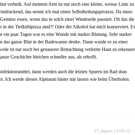
fast verheilt. Auf meinem Arm ist nur noch eine kleine, weisse Linie zu
eeindruckend, das nenne ich mal einen Selbstheilungsprozess. Da muss
Gemüse essen, wenn das in solch einer Windeseile passiert. Ob das die
 in der Tiefkühlpizza sind?! Oder der Alkohol hat mich konserviert. E
Vor ein paar Tagen war es eine Wunde mit starker Blutung. Sehr starker
an das ganze Blut in der Badewanne denke. Dann wurde es zu einer
weile ist nur noch bei genauerer Betrachtung verletzte Haut zu erkennen
nze Geschichte bleichen schneller aus, als erhofft.
infektionsmittel, dann werden auch die letzten Spuren im Bad dran
r. Ich werde diesen Alptraum hinter mir lassen wie beim Überholen.
27. August, 15 Uhr 22