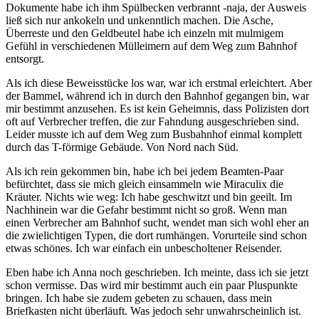
Dokumente habe ich ihm Spülbecken verbrannt -naja, der Ausweis
ließ sich nur ankokeln und unkenntlich machen. Die Asche,
Überreste und den Geldbeutel habe ich einzeln mit mulmigem
Gefühl in verschiedenen Mülleimern auf dem Weg zum Bahnhof
entsorgt.
Als ich diese Beweisstücke los war, war ich erstmal erleichtert. Aber
der Bammel, während ich in durch den Bahnhof gegangen bin, war
mir bestimmt anzusehen. Es ist kein Geheimnis, dass Polizisten dort
oft auf Verbrecher treffen, die zur Fahndung ausgeschrieben sind.
Leider musste ich auf dem Weg zum Busbahnhof einmal komplett
durch das T-förmige Gebäude. Von Nord nach Süd.
Als ich rein gekommen bin, habe ich bei jedem Beamten-Paar
befürchtet, dass sie mich gleich einsammeln wie Miraculix die
Kräuter. Nichts wie weg: Ich habe geschwitzt und bin geeilt. Im
Nachhinein war die Gefahr bestimmt nicht so groß. Wenn man
einen Verbrecher am Bahnhof sucht, wendet man sich wohl eher an
die zwielichtigen Typen, die dort rumhängen. Vorurteile sind schon
etwas schönes. Ich war einfach ein unbescholtener Reisender.
Eben habe ich Anna noch geschrieben. Ich meinte, dass ich sie jetzt
schon vermisse. Das wird mir bestimmt auch ein paar Pluspunkte
bringen. Ich habe sie zudem gebeten zu schauen, dass mein
Briefkasten nicht überläuft. Was jedoch sehr unwahrscheinlich ist.