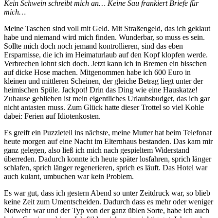
Kein Schwein schreibt mich an… Keine Sau frankiert Briefe für
mich…
Meine Taschen sind voll mit Geld. Mit Straßengeld, das ich geklaut
habe und niemand wird mich finden. Wunderbar, so muss es sein.
Sollte mich doch noch jemand kontrollieren, sind das eben
Ersparnisse, die ich im Heimaturlaub auf den Kopf klopfen werde.
Verbrechen lohnt sich doch. Jetzt kann ich in Bremen ein bisschen
auf dicke Hose machen. Mitgenommen habe ich 600 Euro in
kleinen und mittleren Scheinen, der gleiche Betrag liegt unter der
heimischen Spüle. Jackpot! Drin das Ding wie eine Hauskatze!
Zuhause geblieben ist mein eigentliches Urlaubsbudget, das ich gar
nicht antasten muss. Zum Glück hatte dieser Trottel so viel Kohle
dabei: Ferien auf Idiotenkosten.
Es greift ein Puzzleteil ins nächste, meine Mutter hat beim Telefonat
heute morgen auf eine Nacht im Elternhaus bestanden. Das kam mir
ganz gelegen, also ließ ich mich nach gespieltem Widerstand
überreden. Dadurch konnte ich heute später losfahren, sprich länger
schlafen, sprich länger regenerieren, sprich es läuft. Das Hotel war
auch kulant, umbuchen war kein Problem.
Es war gut, dass ich gestern Abend so unter Zeitdruck war, so blieb
keine Zeit zum Umentscheiden. Dadurch dass es mehr oder weniger
Notwehr war und der Typ von der ganz üblen Sorte, habe ich auch