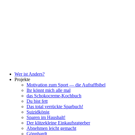
Wer ist Anders?
Projekte
Motivation zum Sport — die Aufraffbibel
Ihr könnt mich alle mal
das Schokocreme-Kochbuch
Du bist fett
Das total verrückte Sparbuch!
Suizidkönig
Sparen im Haushalt!
Der klitzekleine Einkaufsratgeber
Abnehmen leicht gemacht
Gönnhardt