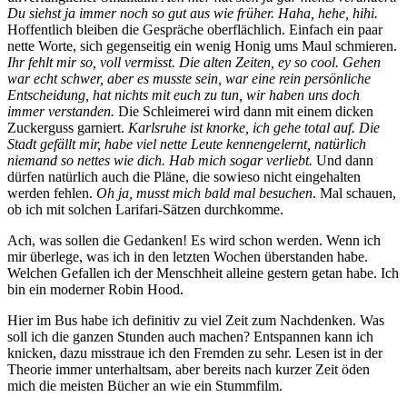
Du siehst ja immer noch so gut aus wie früher. Haha, hehe, hihi.
Hoffentlich bleiben die Gespräche oberflächlich. Einfach ein paar
nette Worte, sich gegenseitig ein wenig Honig ums Maul schmieren.
Ihr fehlt mir so, voll vermisst. Die alten Zeiten, ey so cool. Gehen
war echt schwer, aber es musste sein, war eine rein persönliche
Entscheidung, hat nichts mit euch zu tun, wir haben uns doch
immer verstanden.
Die Schleimerei wird dann mit einem dicken
Zuckerguss garniert.
Karlsruhe ist knorke, ich gehe total auf. Die
Stadt gefällt mir, habe viel nette Leute kennengelernt, natürlich
niemand so nettes wie dich. Hab mich sogar verliebt.
Und dann
dürfen natürlich auch die Pläne, die sowieso nicht eingehalten
werden fehlen.
Oh ja, musst mich bald mal besuchen
. Mal schauen,
ob ich mit solchen Larifari-Sätzen durchkomme.
Ach, was sollen die Gedanken! Es wird schon werden. Wenn ich
mir überlege, was ich in den letzten Wochen überstanden habe.
Welchen Gefallen ich der Menschheit alleine gestern getan habe. Ich
bin ein moderner Robin Hood.
Hier im Bus habe ich definitiv zu viel Zeit zum Nachdenken. Was
soll ich die ganzen Stunden auch machen? Entspannen kann ich
knicken, dazu misstraue ich den Fremden zu sehr. Lesen ist in der
Theorie immer unterhaltsam, aber bereits nach kurzer Zeit öden
mich die meisten Bücher an wie ein Stummfilm.