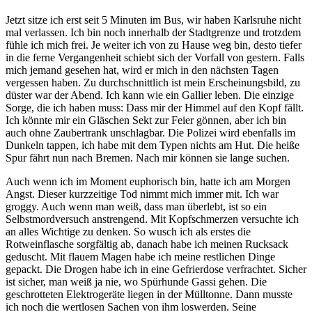
Jetzt sitze ich erst seit 5 Minuten im Bus, wir haben Karlsruhe nicht
mal verlassen. Ich bin noch innerhalb der Stadtgrenze und trotzdem
fühle ich mich frei. Je weiter ich von zu Hause weg bin, desto tiefer
in die ferne Vergangenheit schiebt sich der Vorfall von gestern. Falls
mich jemand gesehen hat, wird er mich in den nächsten Tagen
vergessen haben. Zu durchschnittlich ist mein Erscheinungsbild, zu
düster war der Abend. Ich kann wie ein Gallier leben. Die einzige
Sorge, die ich haben muss: Dass mir der Himmel auf den Kopf fällt.
Ich könnte mir ein Gläschen Sekt zur Feier gönnen, aber ich bin
auch ohne Zaubertrank unschlagbar. Die Polizei wird ebenfalls im
Dunkeln tappen, ich habe mit dem Typen nichts am Hut. Die heiße
Spur fährt nun nach Bremen. Nach mir können sie lange suchen.
Auch wenn ich im Moment euphorisch bin, hatte ich am Morgen
Angst. Dieser kurzzeitige Tod nimmt mich immer mit. Ich war
groggy. Auch wenn man weiß, dass man überlebt, ist so ein
Selbstmordversuch anstrengend. Mit Kopfschmerzen versuchte ich
an alles Wichtige zu denken. So wusch ich als erstes die
Rotweinflasche sorgfältig ab, danach habe ich meinen Rucksack
geduscht. Mit flauem Magen habe ich meine restlichen Dinge
gepackt. Die Drogen habe ich in eine Gefrierdose verfrachtet. Sicher
ist sicher, man weiß ja nie, wo Spürhunde Gassi gehen. Die
geschrotteten Elektrogeräte liegen in der Mülltonne. Dann musste
ich noch die wertlosen Sachen von ihm loswerden. Seine