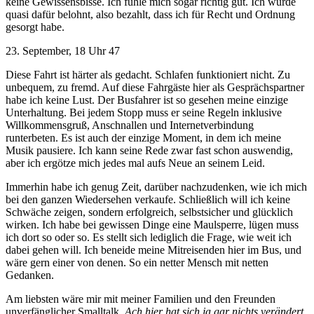
keine Gewissensbisse. Ich fühle mich sogar richtig gut. Ich wurde
quasi dafür belohnt, also bezahlt, dass ich für Recht und Ordnung
gesorgt habe.
23. September, 18 Uhr 47
Diese Fahrt ist härter als gedacht. Schlafen funktioniert nicht. Zu
unbequem, zu fremd. Auf diese Fahrgäste hier als Gesprächspartner
habe ich keine Lust. Der Busfahrer ist so gesehen meine einzige
Unterhaltung. Bei jedem Stopp muss er seine Regeln inklusive
Willkommensgruß, Anschnallen und Internetverbindung
runterbeten. Es ist auch der einzige Moment, in dem ich meine
Musik pausiere. Ich kann seine Rede zwar fast schon auswendig,
aber ich ergötze mich jedes mal aufs Neue an seinem Leid.
Immerhin habe ich genug Zeit, darüber nachzudenken, wie ich mich
bei den ganzen Wiedersehen verkaufe. Schließlich will ich keine
Schwäche zeigen, sondern erfolgreich, selbstsicher und glücklich
wirken. Ich habe bei gewissen Dinge eine Maulsperre, lügen muss
ich dort so oder so. Es stellt sich lediglich die Frage, wie weit ich
dabei gehen will. Ich beneide meine Mitreisenden hier im Bus, und
wäre gern einer von denen. So ein netter Mensch mit netten
Gedanken.
Am liebsten wäre mir mit meiner Familien und den Freunden
unverfänglicher Smalltalk.
Ach hier hat sich ja gar nichts verändert.