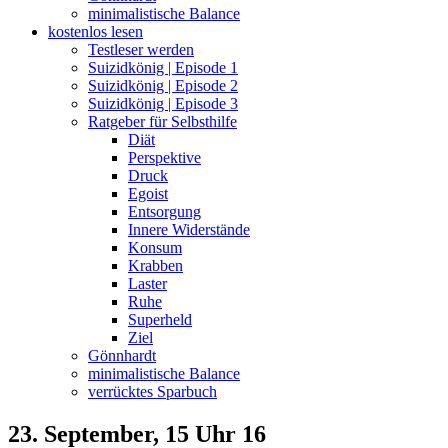
minimalistische Balance
kostenlos lesen
Testleser werden
Suizidkönig | Episode 1
Suizidkönig | Episode 2
Suizidkönig | Episode 3
Ratgeber für Selbsthilfe
Diät
Perspektive
Druck
Egoist
Entsorgung
Innere Widerstände
Konsum
Krabben
Laster
Ruhe
Superheld
Ziel
Gönnhardt
minimalistische Balance
verrücktes Sparbuch
23. September, 15 Uhr 16