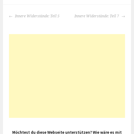
BEITRAGS-
Innere Widerstände: Teil 5
Innere Widerstände: Teil 7
NAVIGATION
Möchtest du diese Webseite unterstützen? Wie wäre es mit