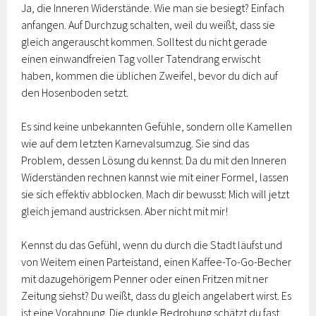
Ja, die Inneren Widerstände. Wie man sie besiegt? Einfach
anfangen. Auf Durchzug schalten, weil du weißt, dass sie
gleich angerauscht kommen. Solltest du nicht gerade
einen einwandfreien Tag voller Tatendrang erwischt
haben, kommen die üblichen Zweifel, bevor du dich auf
den Hosenboden setzt.
Es sind keine unbekannten Gefühle, sondern olle Kamellen
wie auf dem letzten Karnevalsumzug. Sie sind das
Problem, dessen Lösung du kennst. Da du mit den Inneren
Widerständen rechnen kannst wie mit einer Formel, lassen
sie sich effektiv abblocken. Mach dir bewusst: Mich will jetzt
gleich jemand austricksen. Aber nicht mit mir!
Kennst du das Gefühl, wenn du durch die Stadt läufst und
von Weitem einen Parteistand, einen Kaffee-To-Go-Becher
mit dazugehörigem Penner oder einen Fritzen mit ner
Zeitung siehst? Du weißt, dass du gleich angelabert wirst. Es
ist eine Vorahnung. Die dunkle Bedrohung schätzt du fast