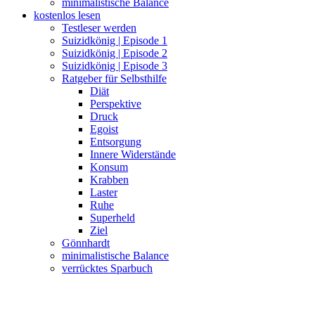
minimalistische Balance
kostenlos lesen
Testleser werden
Suizidkönig | Episode 1
Suizidkönig | Episode 2
Suizidkönig | Episode 3
Ratgeber für Selbsthilfe
Diät
Perspektive
Druck
Egoist
Entsorgung
Innere Widerstände
Konsum
Krabben
Laster
Ruhe
Superheld
Ziel
Gönnhardt
minimalistische Balance
verrücktes Sparbuch