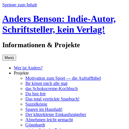
Springe zum Inhalt
Anders Benson: Indie-Autor,
Schriftsteller, kein Verlag!
Informationen & Projekte
Menü
Wer ist Anders?
Projekte
Motivation zum Sport — die Aufraffbibel
Ihr könnt mich alle mal
das Schokocreme-Kochbuch
Du bist fett
Das total verrückte Sparbuch!
Suizidkönig
Sparen im Haushalt!
Der klitzekleine Einkaufsratgeber
Abnehmen leicht gemacht
Gönnhardt